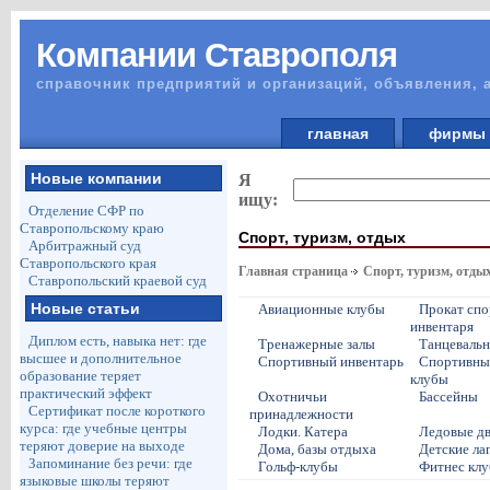
Компании Ставрополя
справочник предприятий и организаций, объявления, 
главная
фирм
Новые компании
Я
ищу:
Отделение СФР по
Ставропольскому краю
Спорт, туризм, отдых
Арбитражный суд
Ставропольского края
Главная страница
Спорт, туризм, отды
Ставропольский краевой суд
Новые статьи
Авиационные клубы
Прокат спо
инвентаря
Диплом есть, навыка нет: где
Тренажерные залы
Танцеваль
высшее и дополнительное
Спортивный инвентарь
Спортивные
образование теряет
клубы
практический эффект
Охотничьи
Бассейны
Сертификат после короткого
принадлежности
курса: где учебные центры
Лодки. Катера
Ледовые дв
теряют доверие на выходе
Дома, базы отдыха
Детские ла
Запоминание без речи: где
Гольф-клубы
Фитнес кл
языковые школы теряют