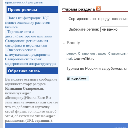
практический результат
Фирмы раздела
Пресс-релизы
Новая конфигурация НДС
Сортировать по:
городу
названи
меняет экономику расчетов
бизнеса
Выберите регион:
Торговые сети и
дистрибьюторские компании
Ставрополя: региональная
Bounty
1.
специфика и перспективы
Энергетические и
регион: Ставрополь , адрес: Ставрополь, у
коммунальные предприятия
mail:
tbounty@bk.ru
Ставропольского края:
модернизация инфраструктуры
Туризм по России и за рубежом, с
Обратная связь
Вы можете оставить сообщение
администратору ресурса
Компании Ставрополя
,
используя адрес
allcompany@list.ru
. Если Вы
заметили неточности или хотите
что-то добавить в карточку
своей фирмы, то пишите нам об
этом, обязательно указав адрес
размещения (URL страницы).