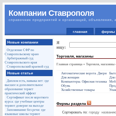
Компании Ставрополя
справочник предприятий и организаций, объявления, 
главная
фирм
Новые компании
Я
ищу:
Отделение СФР по
Ставропольскому краю
Торговля, магазины
Арбитражный суд
Ставропольского края
Главная страница
Торговля, магазины
Ставропольский краевой суд
Новые статьи
Автоматические ворота. Двери
Быто
Для женщин
Для
Диплом есть, навыка нет: где
Компьютеры. Офисная техника
Меб
высшее и дополнительное
Обувь
Про
образование теряет
Хозяйственные товары
Упак
практический эффект
Сертификат после короткого
курса: где учебные центры
Фирмы раздела
теряют доверие на выходе
Запоминание без речи: где
Сортировать по:
городу
названи
языковые школы теряют