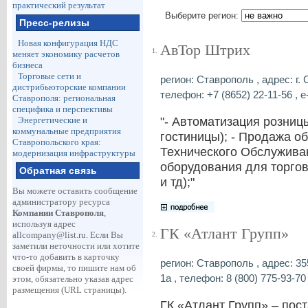
практический результат
Выберите регион:
Пресс-релизы
Новая конфигурация НДС
АвТор Штрих
1.
меняет экономику расчетов
бизнеса
Торговые сети и
регион: Ставрополь , адрес: г.
дистрибьюторские компании
телефон: +7 (8652) 22-11-56 , e
Ставрополя: региональная
специфика и перспективы
"- Автоматизация розниц
Энергетические и
коммунальные предприятия
гостиницы); - Продажа о
Ставропольского края:
Технического Обслуживан
модернизация инфраструктуры
оборудования для торгов
Обратная связь
и тд);"
Вы можете оставить сообщение
администратору ресурса
Компании Ставрополя
,
используя адрес
ГК «Атлант Групп»
allcompany@list.ru
. Если Вы
2.
заметили неточности или хотите
что-то добавить в карточку
регион: Ставрополь , адрес: 3
своей фирмы, то пишите нам об
1а , телефон: 8 (800) 775-93-70 
этом, обязательно указав адрес
размещения (URL страницы).
ГК «Атлант Групп» – пос